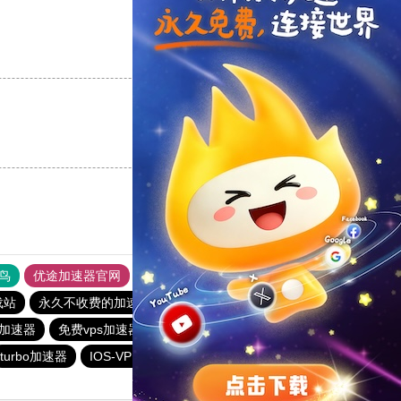
支持
[0]
反对
[0]
支持
[0]
反对
[0]
鸟
优途加速器官网
风驰加速器
旋风加速器
八戒看书
载站
永久不收费的加速器
手机外国加速器官网
元链加速器
C加速器
免费vps加速器外网
洋葱加速器
飞鱼加速器
turbo加速器
IOS-VPN
书游下载站
油管加速器