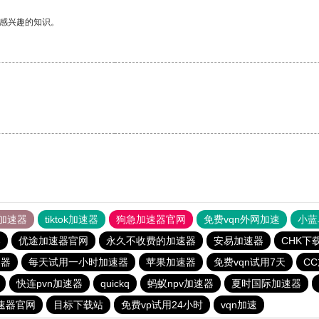
己感兴趣的知识。
加速器
tiktok加速器
狗急加速器官网
免费vqn外网加速
小蓝
器
优途加速器官网
永久不收费的加速器
安易加速器
CHK下
速器
每天试用一小时加速器
苹果加速器
免费vqn试用7天
C
快连pvn加速器
quickq
蚂蚁npv加速器
夏时国际加速器
速器官网
目标下载站
免费vp试用24小时
vqn加速