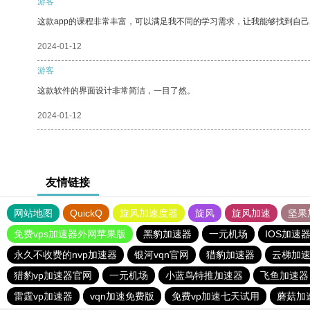
游客
这款app的课程非常丰富，可以满足我不同的学习需求，让我能够找到自
2024-01-12
游客
这款软件的界面设计非常简洁，一目了然。
2024-01-12
友情链接
网站地图
QuickQ
旋风加速度器
旋风
旋风加速
坚果
免费vps加速器外网苹果版
黑豹加速器
一元机场
IOS加速
永久不收费的nvp加速器
银河vqn官网
猎豹加速器
云梯加
猎豹vp加速器官网
一元机场
小蓝鸟特推加速器
飞鱼加速器
雷霆vp加速器
vqn加速免费版
免费vp加速七天试用
蘑菇加