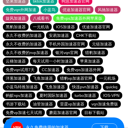
坚果加速器
tiktok加速器
狗急加速器官网
免费vqn外网加速
小蓝鸟
优途加速器官网
风驰加速器
旋风加速器
八戒看书
免费vps加速器外网苹果版
黑豹加速器
一元机场
IOS加速器
优途加速器官网
永久不收费的加速器
安易加速器
CHK下载站
永久不收费的加速器
手机外国加速器官网
元链加速器
永久不收费的nvp加速器
银河vqn官网
猎豹加速器
云梯加速器
每天试用一小时加速器
苹果加速器
免费vqn试用7天
CC加速器
免费vps加速器外网
洋葱加速器
飞鱼加速器
猎豹vp加速器官网
一元机场
小蓝鸟特推加速器
飞鱼加速器
快连pvn加速器
quickq
蚂蚁npv加速器
夏时国际加速器
turbo加速器
IOS-VPN
书游下载站
油管加速器
雷霆vp加速器
vqn加速免费版
免费vp加速七天试用
蘑菇加速器官网
目标下载站
免费vp试用24小时
vqn加速
永久免费使用的加速器
下载