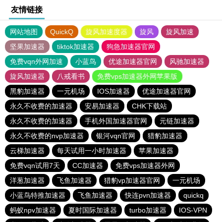
友情链接
网站地图
QuickQ
旋风加速度器
旋风
旋风加速
坚果加速器
tiktok加速器
狗急加速器官网
免费vqn外网加速
小蓝鸟
优途加速器官网
风驰加速器
旋风加速器
八戒看书
免费vps加速器外网苹果版
黑豹加速器
一元机场
IOS加速器
优途加速器官网
永久不收费的加速器
安易加速器
CHK下载站
永久不收费的加速器
手机外国加速器官网
元链加速器
永久不收费的nvp加速器
银河vqn官网
猎豹加速器
云梯加速器
每天试用一小时加速器
苹果加速器
免费vqn试用7天
CC加速器
免费vps加速器外网
洋葱加速器
飞鱼加速器
猎豹vp加速器官网
一元机场
小蓝鸟特推加速器
飞鱼加速器
快连pvn加速器
quickq
蚂蚁npv加速器
夏时国际加速器
turbo加速器
IOS-VPN