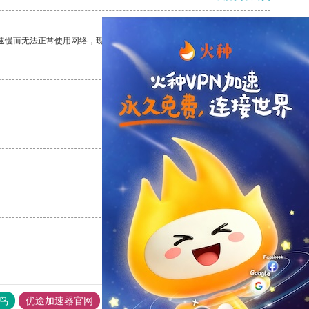
速慢而无法正常使用网络，现在有了这个app，我再也不用担心了。
支持
[0]
反对
[0]
支持
[0]
反对
[0]
支持
[0]
反对
[0]
鸟
优途加速器官网
风驰加速器
旋风加速器
八戒看书