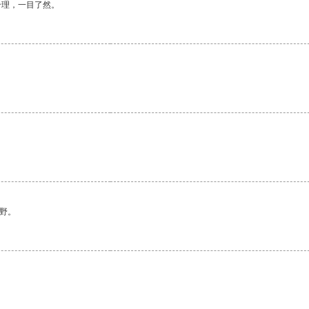
合理，一目了然。
野。