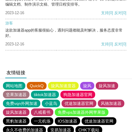
编辑文档、制作演示文稿、管理日程安排等。
2023-12-16
支持
[0]
反对
[0]
游客
这款加速器app的客服很贴心，遇到问题都能及时解决，服务态度非常
好。
2023-12-16
支持
[0]
反对
[0]
友情链接
网站地图
QuickQ
旋风加速度器
旋风
旋风加速
坚果加速器
tiktok加速器
狗急加速器官网
免费vqn外网加速
小蓝鸟
优途加速器官网
风驰加速器
旋风加速器
八戒看书
免费vps加速器外网苹果版
黑豹加速器
一元机场
IOS加速器
优途加速器官网
永久不收费的加速器
安易加速器
CHK下载站