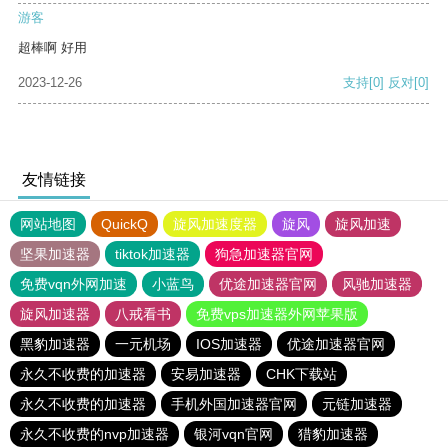
游客
超棒啊 好用
2023-12-26
支持
[0]
反对
[0]
友情链接
网站地图
QuickQ
旋风加速度器
旋风
旋风加速
坚果加速器
tiktok加速器
狗急加速器官网
免费vqn外网加速
小蓝鸟
优途加速器官网
风驰加速器
旋风加速器
八戒看书
免费vps加速器外网苹果版
黑豹加速器
一元机场
IOS加速器
优途加速器官网
永久不收费的加速器
安易加速器
CHK下载站
永久不收费的加速器
手机外国加速器官网
元链加速器
永久不收费的nvp加速器
银河vqn官网
猎豹加速器