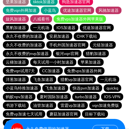
坚果加速器
tiktok加速器
狗急加速器官网
免费vqn外网加速
小蓝鸟
优途加速器官网
风驰加速器
旋风加速器
八戒看书
免费vps加速器外网苹果版
黑豹加速器
一元机场
IOS加速器
优途加速器官网
永久不收费的加速器
安易加速器
CHK下载站
永久不收费的加速器
手机外国加速器官网
元链加速器
永久不收费的nvp加速器
银河vqn官网
猎豹加速器
云梯加速器
每天试用一小时加速器
苹果加速器
免费vqn试用7天
CC加速器
免费vps加速器外网
洋葱加速器
飞鱼加速器
猎豹vp加速器官网
一元机场
小蓝鸟特推加速器
飞鱼加速器
快连pvn加速器
quickq
蚂蚁npv加速器
夏时国际加速器
turbo加速器
IOS-VPN
书游下载站
油管加速器
雷霆vp加速器
vqn加速免费版
免费vp加速七天试用
蘑菇加速器官网
目标下载站
免费vp试用24小时
vqn加速
永久免费使用的加速器
下载