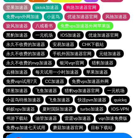
坚果加速器
tiktok加速器
狗急加速器官网
免费vqn外网加速
小蓝鸟
优途加速器官网
风驰加速器
旋风加速器
八戒看书
免费vps加速器外网苹果版
黑豹加速器
一元机场
IOS加速器
优途加速器官网
永久不收费的加速器
安易加速器
CHK下载站
永久不收费的加速器
手机外国加速器官网
元链加速器
永久不收费的nvp加速器
银河vqn官网
猎豹加速器
云梯加速器
每天试用一小时加速器
苹果加速器
免费vqn试用7天
CC加速器
免费vps加速器外网
洋葱加速器
飞鱼加速器
猎豹vp加速器官网
一元机场
小蓝鸟特推加速器
飞鱼加速器
快连pvn加速器
quickq
蚂蚁npv加速器
夏时国际加速器
turbo加速器
IOS-VPN
书游下载站
油管加速器
雷霆vp加速器
vqn加速免费版
免费vp加速七天试用
蘑菇加速器官网
目标下载站
免费vp试用24小时
vqn加速