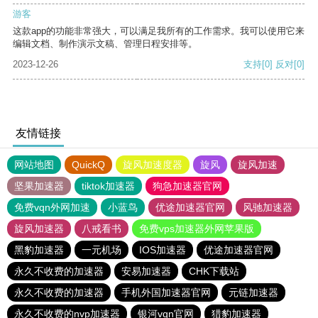
游客
这款app的功能非常强大，可以满足我所有的工作需求。我可以使用它来
编辑文档、制作演示文稿、管理日程安排等。
2023-12-26
支持
[0]
反对
[0]
友情链接
网站地图
QuickQ
旋风加速度器
旋风
旋风加速
坚果加速器
tiktok加速器
狗急加速器官网
免费vqn外网加速
小蓝鸟
优途加速器官网
风驰加速器
旋风加速器
八戒看书
免费vps加速器外网苹果版
黑豹加速器
一元机场
IOS加速器
优途加速器官网
永久不收费的加速器
安易加速器
CHK下载站
永久不收费的加速器
手机外国加速器官网
元链加速器
永久不收费的nvp加速器
银河vqn官网
猎豹加速器