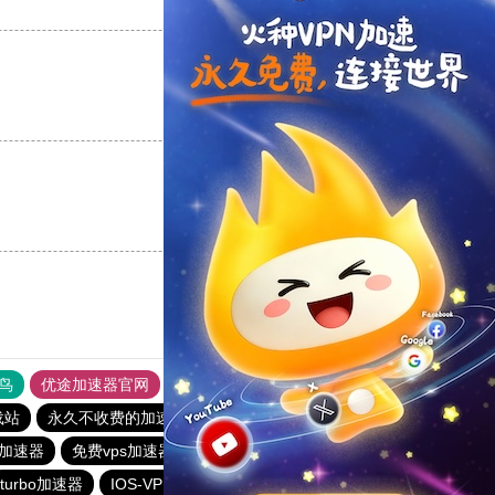
支持
[0]
反对
[0]
支持
[0]
反对
[0]
支持
[0]
反对
[0]
鸟
优途加速器官网
风驰加速器
旋风加速器
八戒看书
载站
永久不收费的加速器
手机外国加速器官网
元链加速器
C加速器
免费vps加速器外网
洋葱加速器
飞鱼加速器
turbo加速器
IOS-VPN
书游下载站
油管加速器